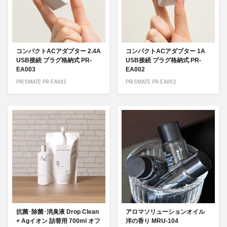
コンパクトACアダプター 2.4A
コンパクトACアダプター 1A
USB接続 プラグ格納式 PR-
USB接続 プラグ格納式 PR-
EA003
EA002
PRISMATE PR-EA003
PRISMATE PR-EA002
抗菌･除菌･消臭液 Drop Clean
アロマソリューションオイル
+ Agイオン 詰替用 700ml オフ
洋の香り MRU-104