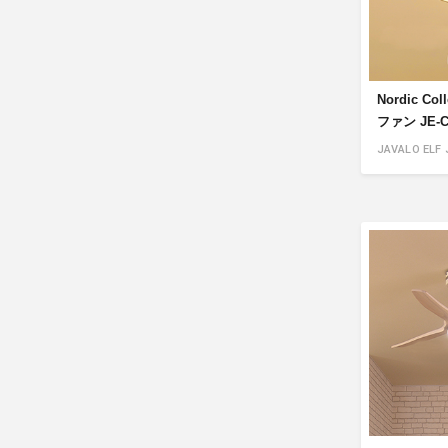
Nordic Co
ファン JE-C
JAVALO ELF 