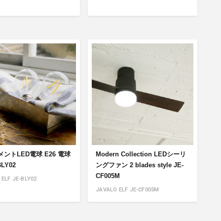
ントLED電球 E26 電球
Modern Collection LEDシーリ
BLY02
ングファン 2 blades style JE-
CF005M
ELF JE-BLY02
JAVALO ELF JE-CF005M