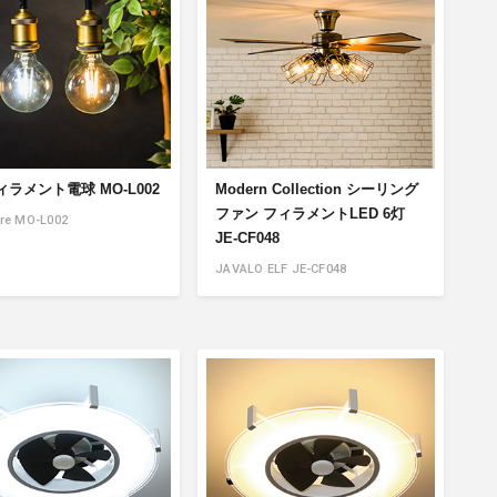
ィラメント電球 MO-L002
Modern Collection シーリング
ファン フィラメントLED 6灯
re MO-L002
JE-CF048
JAVALO ELF JE-CF048