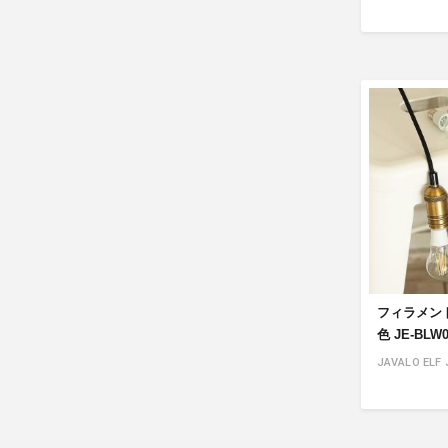
フィラメント
色 JE-BLW0
JAVALO ELF 