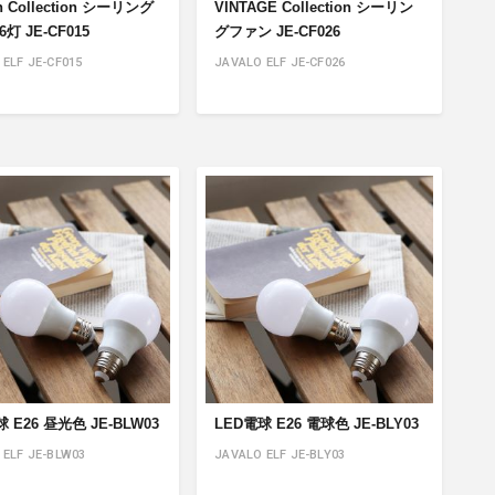
n Collection シーリング
VINTAGE Collection シーリン
灯 JE-CF015
グファン JE-CF026
ELF JE-CF015
JAVALO ELF JE-CF026
 E26 昼光色 JE-BLW03
LED電球 E26 電球色 JE-BLY03
 ELF JE-BLW03
JAVALO ELF JE-BLY03