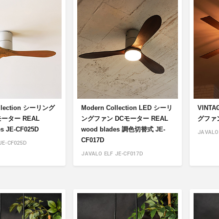
アクセサリー・消耗品
ブランド
sへの取り組み
ollection シーリング
Modern Collection LED シーリ
VINTA
ーター REAL
ングファン DCモーター REAL
グファン 
s JE-CF025D
wood blades 調色切替式 JE-
JAVALO 
CF017D
JE-CF025D
JAVALO ELF JE-CF017D