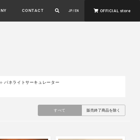
ANY
CONTACT
OFFICIAL store
JP / EN
パネライトサーキュレーター
ADVANTAGE&VISION
強みとビジョン
暮らし、イロドル
すべて
販売終了商品を除く
ト