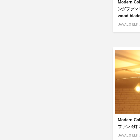
Modern Co
ングファン 
wood blade
JAVALO ELF 
Modern C
ファン 4灯 J
JAVALO ELF 