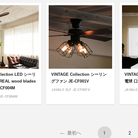
llection LED シーリ
VINTAGE Collection シーリン
VINTA
AL wood blades
グファン JE-CF001V
電球 口金
-CF004M
JAVALO ELF JE-CF001V
JAVALO 
JE-CF004M
1
2
最初へ