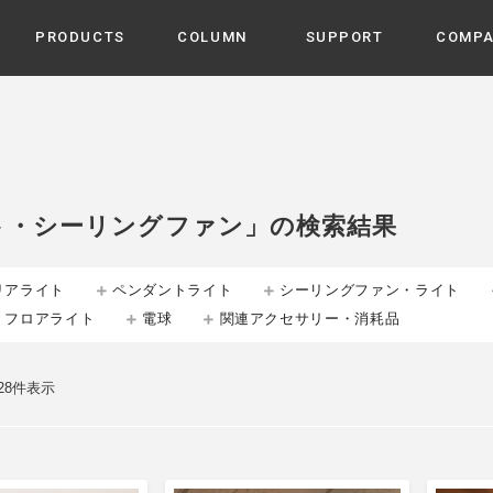
PRODUCTS
COLUMN
SUPPORT
COMP
カテゴリから選ぶ
家電
cyu
ーザー / ルームスプレー / ア
家事・生活雑貨
 etc
ト・シーリングファン」の検索結果
UU
ルームフレグランス
 / スピーカー / モバイルバッ
 アダプター etc
リアライト
ペンダントライト
シーリングファン・ライト
ビューティー
s more
・フロアライト
電球
関連アクセサリー・消耗品
GE
PROFILE
家電 / 加湿器 / ハンディファ
デジタル雑貨
締役挨拶 / 経営理念 / 方針
会社概要 / 沿革
ーター etc
lus
 28件表示
ハンモック・ティピー・テン
 / ティピー / テント etc
ライト・シーリングファン
CHBeauty
バイク・アウトドア
/ 多機能ブラシ / ドライヤー