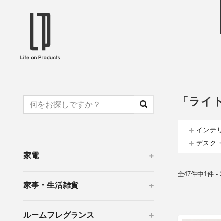
ブランドから選ぶ
企業情報TOPへ
Life on Products
mer
冷凍庫 / 掃除用品 / 加湿器 / ハンディ
ディフュ
ファン / ヒーター etc
ロマオイル
「ライ
EVOOCH
RER
美顔器 / フェイススチーマー / ヘッド
イヤホン
スパ / EMS機器 etc
テリー /
インテ
JAVALO ELF
plu
デスク
ABOUT US
MESSA
シーリングファン / ペンダントライト
キッチン
家電
Life on Productsについて
代表取
/ インテリアライト / 電球 etc
ン / ヒ
PRISMATE
Siff
全47件中1件 -
家事・生活雑貨
キッチン家電 / 加湿器 / ハンディファ
ハンモック
ン / ヒーター etc
Onlili
TOU
ルームフレグランス
陶器エコ加湿器 etc
美顔器 