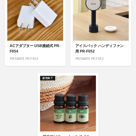
ACアダプター USB接続式 PR-
アイスパック ハンディファン
F054
用 PR-F052
PRISMATE PR-F054
PRISMATE PR-F052
販売終了