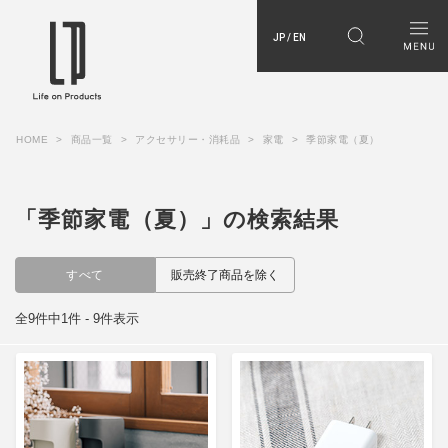
JP / EN
HOME
商品一覧
アクセサリー・消耗品
家電
季節家電（夏）
「季節家電（夏）」の検索結果
すべて
販売終了商品を除く
全9件中1件 - 9件表示