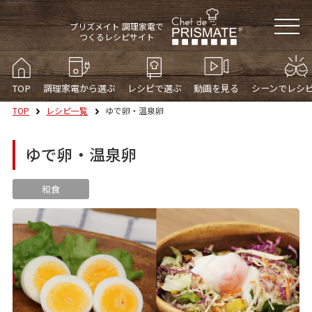
プリズメイト 調理家電で
つくるレシピサイト
TOP
調理家電から選ぶ
レシピで選ぶ
動画を見る
シーンでレシ
TOP
レシピ一覧
ゆで卵・温泉卵
ゆで卵・温泉卵
和食