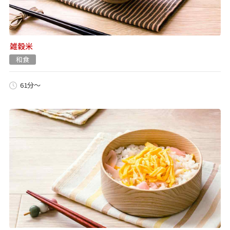
雑穀米
和食
61分～