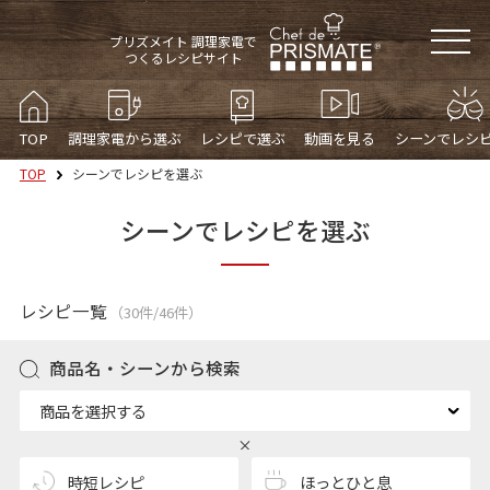
プリズメイト 調理家電で
つくるレシピサイト
TOP
調理家電から選ぶ
レシピで選ぶ
動画を見る
シーンでレシ
TOP
シーンでレシピを選ぶ
シーンでレシピを選ぶ
レシピ一覧
（30件/46件）
商品名・シーンから検索
商品を選択する
時短レシピ
ほっとひと息