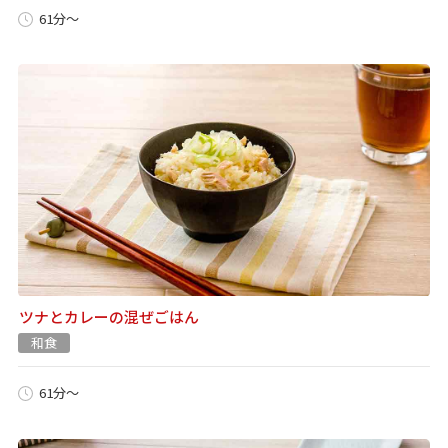
61分～
ツナとカレーの混ぜごはん
和食
61分～