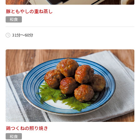
豚ともやしの重ね蒸し
和食
31分～60分
鶏つくねの照り焼き
和食