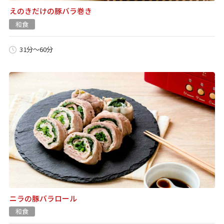
えのきだけの豚バラ巻き
和食
31分～60分
ニラの豚バラロール
和食