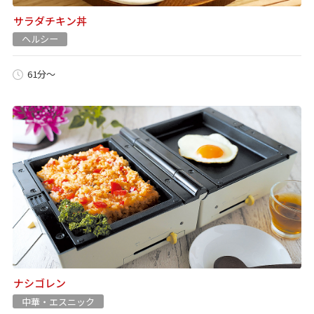
サラダチキン丼
ヘルシー
61分～
ナシゴレン
中華・エスニック