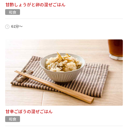
甘酢しょうがと卵の混ぜごはん
和食
61分～
甘辛ごぼうの混ぜごはん
和食