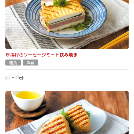
厚揚げのソーセージミート挟み焼き
和食
洋食
～10分