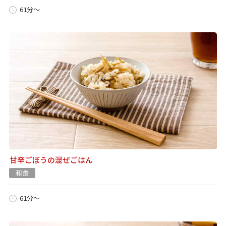
61分～
甘辛ごぼうの混ぜごはん
和食
61分～