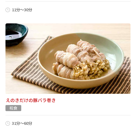
11分～30分
えのきだけの豚バラ巻き
和食
31分～60分