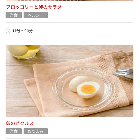
ブロッコリーと卵のサラダ
洋食
ヘルシー
11分～30分
卵のピクルス
洋食
おつまみ