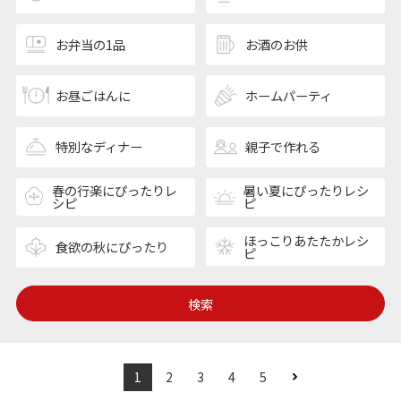
お弁当の1品
お酒のお供
お昼ごはんに
ホームパーティ
特別なディナー
親子で作れる
春の行楽にぴったりレ
暑い夏にぴったりレシ
シピ
ピ
ほっこりあたたかレシ
食欲の秋にぴったり
ピ
検索
1
2
3
4
5