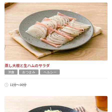
蒸し大根と生ハムのサラダ
洋食
おつまみ
ヘルシー
11分～30分