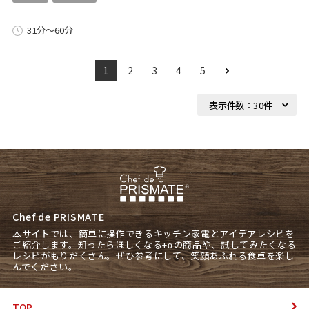
31分～60分
1
2
3
4
5
Chef de PRISMATE
本サイトでは、簡単に操作できるキッチン家電とアイデアレシピを
ご紹介します。知ったらほしくなる+αの商品や、試してみたくなる
レシピがもりだくさん。ぜひ参考にして、笑顔あふれる食卓を楽し
んでください。
TOP