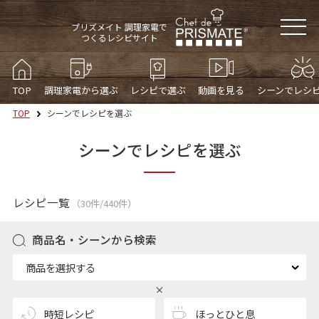
プリズメイト 調理家電で
つくるレシピサイト
TOP
調理家電から選ぶ
レシピで選ぶ
動画を見る
シーンでレシ
TOP
シーンでレシピを選ぶ
シーンでレシピを選ぶ
レシピ一覧
（30件/440件）
商品名・シーンから検索
商品を選択する
時短レシピ
ほっとひと息