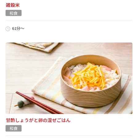
雑穀米
和食
61分～
甘酢しょうがと卵の混ぜごはん
和食