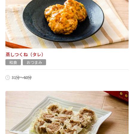
蒸しつくね（タレ）
和食
おつまみ
31分～60分