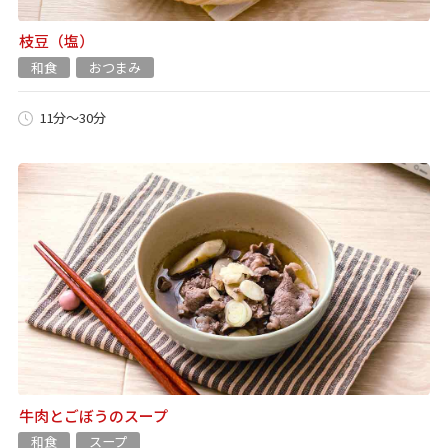
枝豆（塩）
和食
おつまみ
11分～30分
牛肉とごぼうのスープ
和食
スープ