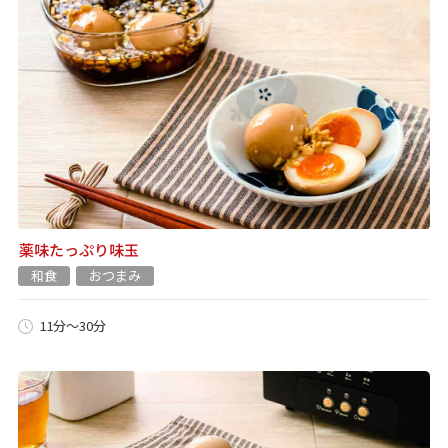
薬味たっぷり味玉
和食
おつまみ
11分～30分