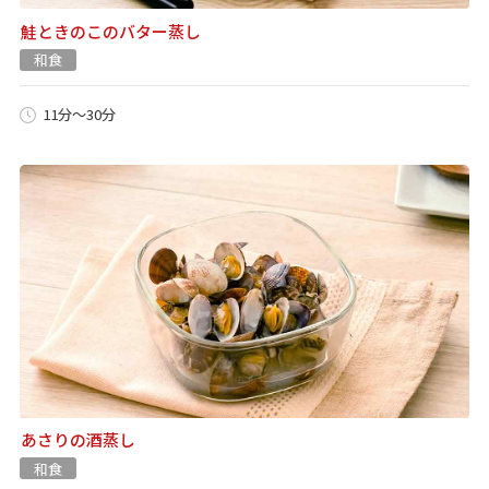
鮭ときのこのバター蒸し
和食
11分～30分
あさりの酒蒸し
和食