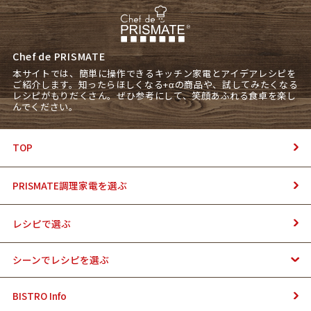
Chef de PRISMATE
本サイトでは、簡単に操作できるキッチン家電とアイデアレシピを
ご紹介します。知ったらほしくなる+αの商品や、試してみたくなる
レシピがもりだくさん。ぜひ参考にして、笑顔あふれる食卓を楽し
んでください。
TOP
PRISMATE調理家電を選ぶ
レシピで選ぶ
シーンでレシピを選ぶ
BISTRO Info