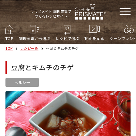
プリズメイト 調理家電で
つくるレシピサイト
TOP
調理家電から選ぶ
レシピで選ぶ
動画を見る
シーンでレシ
TOP
レシピ一覧
豆腐とキムチのチゲ
豆腐とキムチのチゲ
ヘルシー