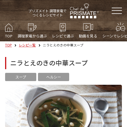
プリズメイト 調理家電で
つくるレシピサイト
TOP
調理家電から選ぶ
レシピで選ぶ
動画を見る
シーンでレシ
TOP
レシピ一覧
ニラとえのきの中華スープ
ニラとえのきの中華スープ
スープ
ヘルシー