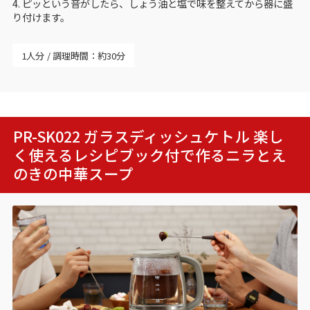
4. ピッという音がしたら、しょう油と塩で味を整えてから器に盛
り付けます。
1人分
調理時間：約30分
PR-SK022 ガラスディッシュケトル 楽し
く使えるレシピブック付で作る
ニラとえ
のきの中華スープ