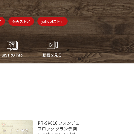
ア
楽天ストア
yahoo!ストア
BISTRO info
動画を見る
PR-SK016 フォンデュ
ブロック グランデ 楽