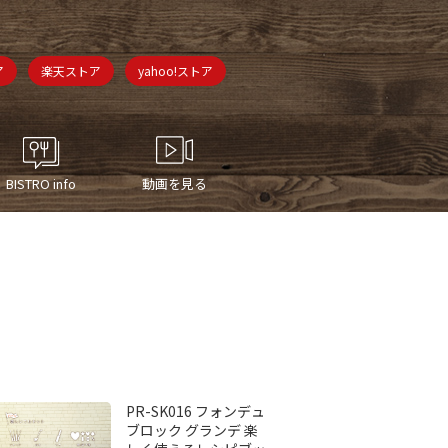
ア
楽天ストア
yahoo!ストア
BISTRO info
動画を見る
PR-SK016 フォンデュ
ブロック グランデ 楽