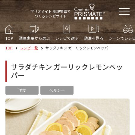
プリズメイト 調理家電で
つくるレシピサイト
TOP
調理家電から選ぶ
レシピで選ぶ
動画を見る
シーンでレシ
TOP
レシピ一覧
サラダチキン ガーリックレモンペッパー
サラダチキン ガーリックレモンペッ
パー
洋食
ヘルシー