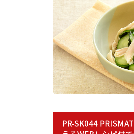
PR-SK044 PRI
えるWEBレシピ付