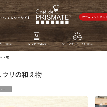
オフィシャルスト
で
つくるレシピサイト
から選ぶ
レシピで選ぶ
シーンでレシピを選ぶ
の和え物
ュウリの和え物
シー