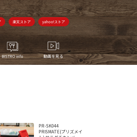
ア
楽天ストア
yahoo!ストア
BISTRO info
動画を見る
PR-SK044
PRISMATE(プリズメイ