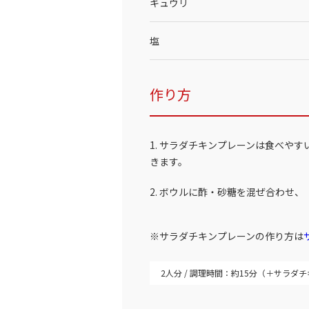
キュウリ
塩
作り方
1. サラダチキンプレーンは食べや
きます。
2. ボウルに酢・砂糖を混ぜ合わせ、
※サラダチキンプレーンの作り方は
2人分
調理時間：約15分（＋サラダチ