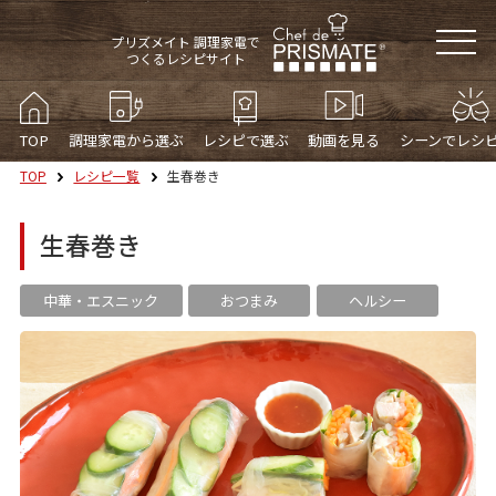
プリズメイト 調理家電で
つくるレシピサイト
TOP
調理家電から選ぶ
レシピで選ぶ
動画を見る
シーンでレシ
TOP
レシピ一覧
生春巻き
生春巻き
中華・エスニック
おつまみ
ヘルシー