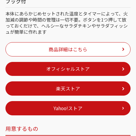
ブック付
本体にあらかじめセットされた温度とタイマーによって、火
加減の調節や時間の管理は一切不要。ボタンを1つ押して放
っておくだけで、ヘルシーなサラダチキンやサラダフィッシ
ュが簡単に作れます
商品詳細はこちら
オフィシャルストア
楽天ストア
Yahoo!ストア
用意するもの