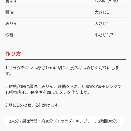
長ネギ
1/2本（50g）
醤油
大さじ1
みりん
大さじ1
砂糖
小さじ1/2
作り方
1.サラダチキンは厚さ1cmに切り、長ネギはみじん切りにしま
す。
2.耐熱容器に醤油、みりん、砂糖を入れ、600Wの電子レンジで
10秒加熱し、長ネギを加えてタレを作ります。
3.器に1をのせ、2をかけます。
2人分
調理時間：約10分（＋サラダチキンプレーン2時間30分）