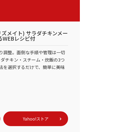
E(プリズメイト) サラダチキンメー
るWEBレシピ付
り調整。面倒な手順や管理は一切
ラダチキン・スチーム・炊飯の3つ
法を選択するだけで、簡単に美味
Yahoo!ストア