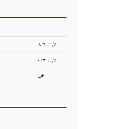
大さじ1/2
小さじ1/2
1片