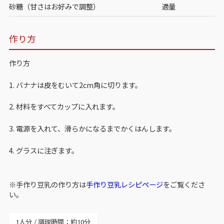
砂糖（甘さはお好みで調整）
適量
作り方
作り方
1. バナナは皮をむいて2cm角に切ります。
2. 材料をすべてカップに入れます。
3. 電源を入れて、滑らかになるまでかくはんします。
4. グラスに注ぎます。
※手作り豆乳の作り方は
手作り豆乳レシピページ
をご覧くださ
い。
1人分
調理時間：約10分