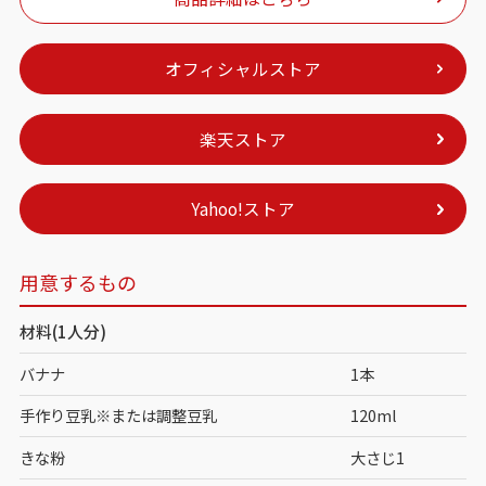
オフィシャルストア
楽天ストア
Yahoo!ストア
用意するもの
材料(1人分)
バナナ
1本
手作り豆乳※または調整豆乳
120ml
きな粉
大さじ1