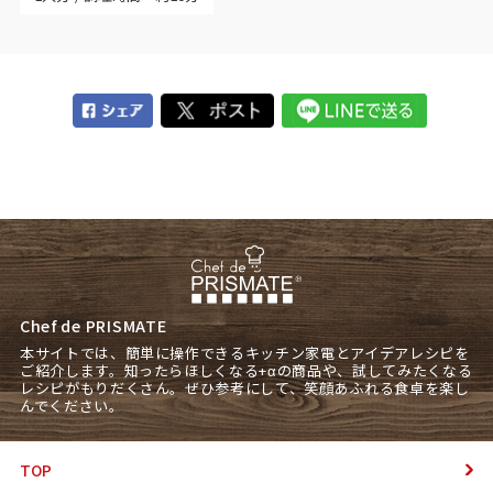
Chef de PRISMATE
本サイトでは、簡単に操作できるキッチン家電とアイデアレシピを
ご紹介します。知ったらほしくなる+αの商品や、試してみたくなる
レシピがもりだくさん。ぜひ参考にして、笑顔あふれる食卓を楽し
んでください。
TOP