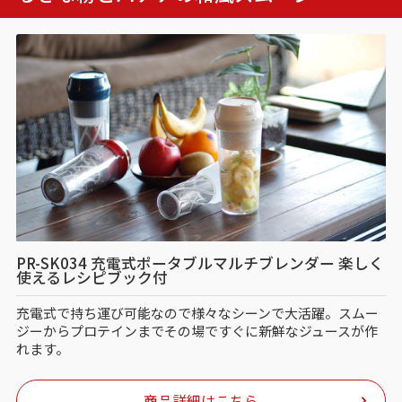
PR-SK034 充電式ポータブルマルチブレンダー 楽しく
使えるレシピブック付
充電式で持ち運び可能なので様々なシーンで大活躍。スムー
ジーからプロテインまでその場ですぐに新鮮なジュースが作
れます。
商品詳細はこちら