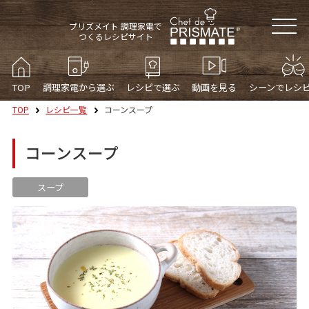
プリズメイト 調理家電で
つくるレシピサイト
TOP
調理家電から選ぶ
レシピで選ぶ
動画を見る
シーンでレシ
TOP
レシピ一覧
コーンスープ
コーンスープ
スープ