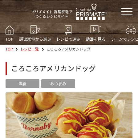
プリズメイト 調理家電で
つくるレシピサイト
TOP
調理家電から選ぶ
レシピで選ぶ
動画を見る
シーンでレシ
TOP
レシピ一覧
ころころアメリカンドッグ
ころころアメリカンドッグ
洋食
おつまみ