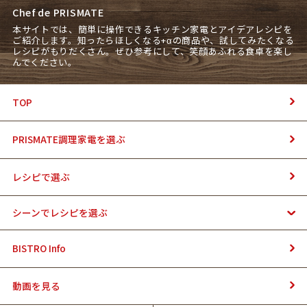
Chef de PRISMATE
本サイトでは、簡単に操作できるキッチン家電とアイデアレシピを
ご紹介します。知ったらほしくなる+αの商品や、試してみたくなる
レシピがもりだくさん。ぜひ参考にして、笑顔あふれる食卓を楽し
んでください。
TOP
PRISMATE調理家電を選ぶ
レシピで選ぶ
シーンでレシピを選ぶ
BISTRO Info
動画を見る