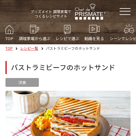
プリズメイト 調理家電で
つくるレシピサイト
TOP
調理家電から選ぶ
レシピで選ぶ
動画を見る
シーンでレシ
TOP
レシピ一覧
パストラミビーフのホットサンド
パストラミビーフのホットサンド
洋食