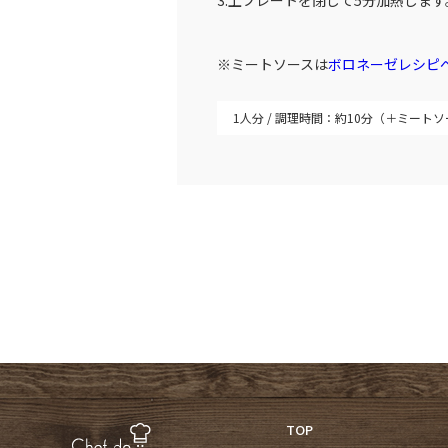
3.上プレートを閉じて5分加熱します
※ミートソースは
ボロネーゼレシピ
1人分
調理時間：約10分（＋ミートソ
TOP