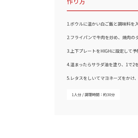
作り方
1.ボウルに温かい白ご飯と調味料を
2.フライパンで牛肉を炒め、焼肉の
3.上下プレートをHIGHに設定して
4.温まったらサラダ油を塗り、1で
5.レタスをしいてマヨネーズをかけ
1人分
調理時間：約30分