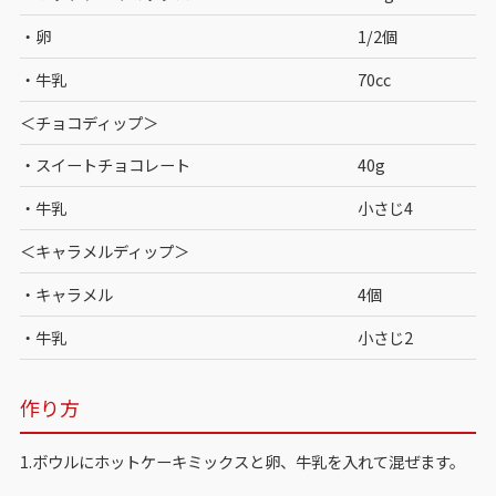
・卵
1/2個
・牛乳
70cc
＜チョコディップ＞
・スイートチョコレート
40g
・牛乳
小さじ4
＜キャラメルディップ＞
・キャラメル
4個
・牛乳
小さじ2
作り方
1.ボウルにホットケーキミックスと卵、牛乳を入れて混ぜます。