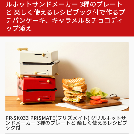
ルホットサンドメーカー 3種のプレート
と 楽しく使えるレシピブック付で作る
プ
チパンケーキ、キャラメル＆チョコディ
ップ添え
PR-SK033 PRISMATE(プリズメイト) グリルホットサ
ンドメーカー 3種のプレートと 楽しく使えるレシピブ
ック付