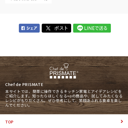
Chef de PRISMATE
本サイトでは、簡単に操作できるキッチン家電とアイデアレシピを
ご紹介します。知ったらほしくなる+αの商品や、試してみたくなる
レシピがもりだくさん。ぜひ参考にして、笑顔あふれる食卓を楽し
んでください。
TOP