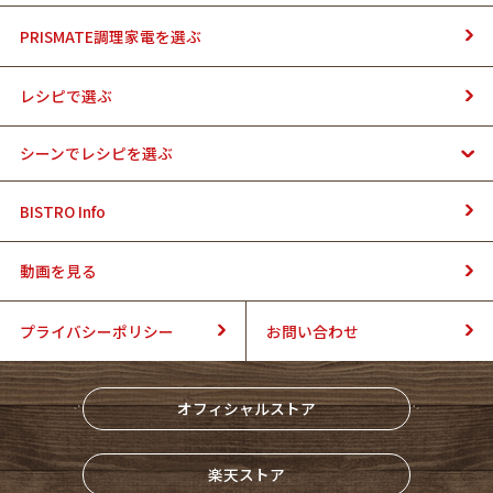
PRISMATE調理家電を選ぶ
レシピで選ぶ
シーンでレシピを選ぶ
BISTRO Info
動画を見る
プライバシーポリシー
お問い合わせ
オフィシャルストア
楽天ストア