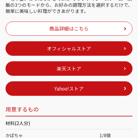
飯の3つのモードから、お好みの調理方法を選択するだけで、
簡単に美味しい料理ができあがります。
商品詳細はこちら
オフィシャルストア
楽天ストア
Yahoo!ストア
用意するもの
材料(2人分)
かぼちゃ
1/8個