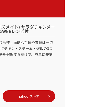
E(プリズメイト) サラダチキンメー
るWEBレシピ付
り調整。面倒な手順や管理は一切
ラダチキン・スチーム・炊飯の3つ
法を選択するだけで、簡単に美味
Yahoo!ストア