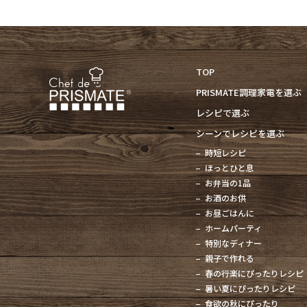
TOP
PRISMATE調理家電を選ぶ
レシピで選ぶ
シーンでレシピを選ぶ
時短レシピ
ほっとひと息
お弁当の1品
お酒のお供
お昼ごはんに
ホームパーティ
特別なディナー
親子で作れる
春の行楽にぴったりレシピ
暑い夏にぴったりレシピ
食欲の秋にぴったり