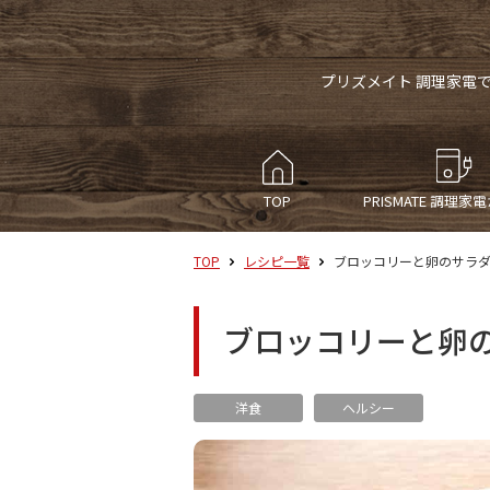
プリズメイト 調理家電
TOP
PRISMATE
調理家電
TOP
レシピ一覧
ブロッコリーと卵のサラ
ブロッコリーと卵
洋食
ヘルシー