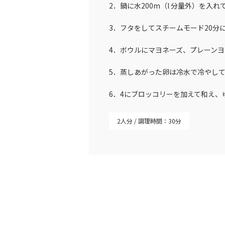
2．鍋に水200m（l 分量外）を
3．フタをしてスチームモード20分
4．ボウルにマヨネーズ、プレーン
5．蒸しあがった卵は冷水で冷やし
6．4にブロッコリーを加えて和え
2人分
調理時間：30分