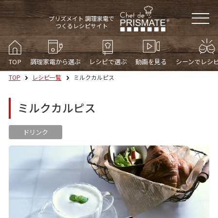
プリズメイト 調理家電で
つくるレシピサイト
TOP
調理家電から選ぶ
レシピで選ぶ
動画を見る
シーンでレシ
TOP
レシピ一覧
ミルクカルピス
ミルクカルピス
ドリンク