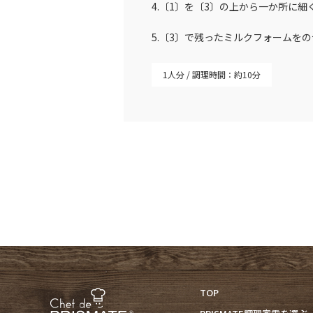
4.〔1〕を〔3〕の上から一か所に
5.〔3〕で残ったミルクフォームを
1人分
調理時間：約10分
TOP