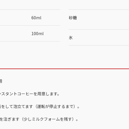
60ml
砂糖
100ml
氷
用
ンスタントコーヒーを用意します。
蓋をして泡立てます（運転が停止するまで）。
〕を注ぎます（少しミルクフォームを残す）。