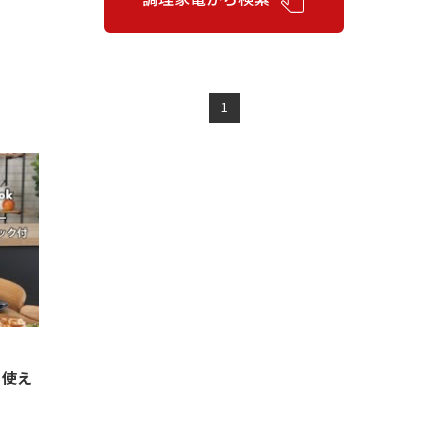
1
く使え