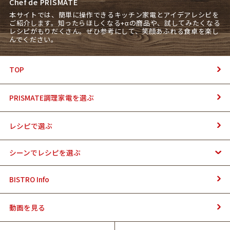
Chef de PRISMATE
本サイトでは、簡単に操作できるキッチン家電とアイデアレシピを
ご紹介します。知ったらほしくなる+αの商品や、試してみたくなる
レシピがもりだくさん。ぜひ参考にして、笑顔あふれる食卓を楽し
んでください。
TOP
PRISMATE調理家電を選ぶ
レシピで選ぶ
シーンでレシピを選ぶ
BISTRO Info
動画を見る