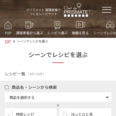
プリズメイト 調理家電で
つくるレシピサイト
TOP
調理家電から選ぶ
レシピで選ぶ
動画を見る
シーンでレシ
TOP
シーンでレシピを選ぶ
シーンでレシピを選ぶ
レシピ一覧
（4件/94件）
商品名・シーンから検索
商品を選択する
時短レシピ
ほっとひと息