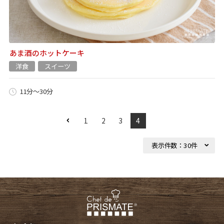
あま酒のホットケーキ
洋食
スイーツ
11分～30分
1
2
3
4