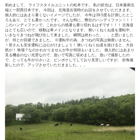
初めまして、 ライフスタイルユニットの松本です。 私の担当は、日本最南北
端と一部西日本です。 今回は、北海道出張時のお話をさせていただきます。
個人的にはあまり暑くないイメージでしたが、 今年は39.5度を計測したとこ
ろもあり、とても暑かったです。 そんな時に、弊社のハンディファン！！！
このハンディファンで、これからの残暑も乗り切れるはずです！！！ 北海道
はとても広いので、移動は車メインとなります。 狭いくねくね道を運転中、
いきなりきつねが飛び出して来ました。 瞬間は終わった、、、と思いました
が、何とか回避できました。 ※運転中の為、きつねの写真は御座いません。
！皆さんも安全運転には心がけましょう！ 狭いくねくね道を抜けると、大自
然が！ 牧場？なのかわかりませんが牛が何頭もいました。 個人的にはあまり
見る機会のない光景なので、急いで写真に収めました。 急いで撮影したの
で、とっても牛が小さい上、ピンボケしてしており見苦しいですが、 折角撮
影したので、アップさせていただきました。。。