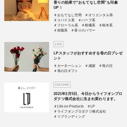
香りの効果で“おもてなし空間”も印象
UP！
＃おもてなし空間
＃オリエンタル系
＃スパイス系
＃ハーブ系
＃フローラル系
＃柑橘系
＃樹木系
＃樹脂系
＃香りのパワー
LIFE
LPスタッフがおすすめする母の日プレゼ
ント
＃カーネーション
＃感謝
＃母の日
＃母の日ギフト
CULTURE
2021年2月5日、今日からライフオンプロ
ダクツ株式会社に生まれ変わります。
＃Life on Products
＃LP
＃ライフオンプロダクツ株式会社
＃リブランディング