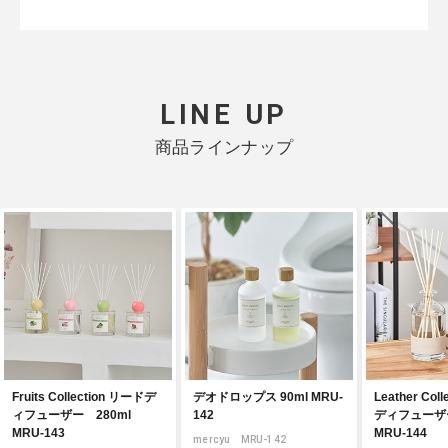
LINE UP
商品ラインナップ
Fruits Collection リードデ
デオドロップス 90ml MRU-
Leather Col
ィフューザー 280ml
142
ディフューザー
MRU-143
MRU-144
mercyu MRU-142