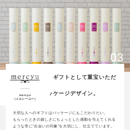
上質な印象で、ギフトとして重宝いただ
ける
こだわりのパッケージデザイン。
mercyu
（メルシーユー）
大切な人へのギフトは
パッケージにもこだわりたい。
もらったときの嬉しさにちょっとした感動を与えてくれる
ような常に“出会いの印象”を大切にし、
仕立てています。