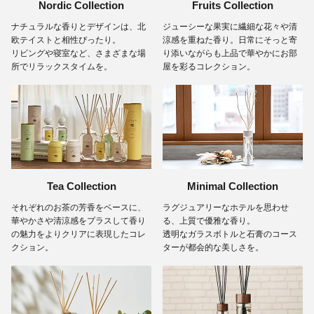
Nordic Collection
Fruits Collection
ナチュラルな香りとデザインは、北
ジューシーな果実に繊細な花々や清
欧テイストと相性ぴったり。
涼感を重ねた香り。日常にそっと寄
リビングや寝室など、さまざまな場
り添いながらも上品で華やかにお部
所でリラックスタイムを。
屋を彩るコレクション。
Tea Collection
Minimal Collection
それぞれのお茶の芳香をベースに、
ラグジュアリーなホテルを思わせ
華やかさや清涼感をプラスして香り
る、上質で優雅な香り。
の魅力をよりクリアに表現したコレ
透明なガラスボトルと石膏のコース
クション。
ターが都会的な美しさを。