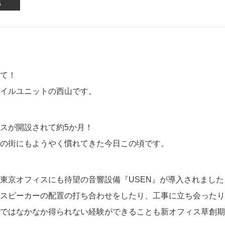
他
アクセサリー・消耗品
ブランド
sへの取り組み
て！
イルユニットの西山です。
スが開設されて約5か月！
の街にもようやく慣れてきた今日この頃です。
東京オフィスにも待望の音響設備『USEN』が導入されました
スピーカーの配置の打ち合わせをしたり、工事に立ち会ったり
ではなかなか得られない経験ができることも新オフィス草創期