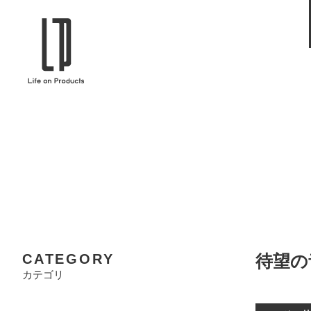
ブランドから選ぶ
企業情報TOPへ
Life on Products
mer
冷凍庫 / 掃除用品 / 加湿器 / ハンディ
ディフュ
ファン / ヒーター etc
ロマオイル
EVOOCH
RER
美顔器 / フェイススチーマー / ヘッド
イヤホン
スパ / EMS機器 etc
テリー /
JAVALO ELF
plu
ABOUT US
MESSA
シーリングファン / ペンダントライト
キッチン
Life on Productsについて
代表取
/ インテリアライト / 電球 etc
ン / ヒ
PRISMATE
Siff
CATEGORY
待望の
キッチン家電 / 加湿器 / ハンディファ
ハンモック
ン / ヒーター etc
カテゴリ
Onlili
TOU
陶器エコ加湿器 etc
美顔器 