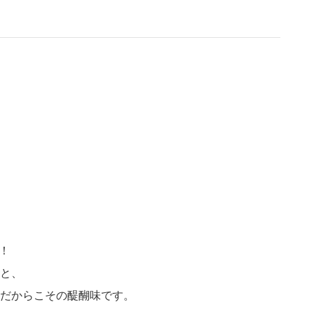
商品情報TOPへ
全商品一覧を見る
！
と、
だからこその醍醐味です。