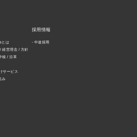
採用情報
ctsとは
中途採用
 経営理念 / 方針
スタッフブログ
中核 / 沿革
けサービス
組み