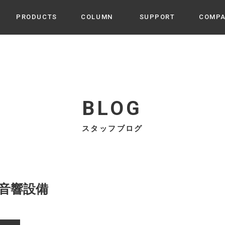
PRODUCTS
COLUMN
SUPPORT
COMP
カテゴリから選ぶ
家電
cyu
ーザー / ルームスプレー / ア
家事・生活雑貨
 etc
BLOG
UU
ルームフレグランス
 / スピーカー / モバイルバッ
スタッフブログ
 アダプター etc
ビューティー
s more
GE
PROFILE
家電 / 加湿器 / ハンディファ
デジタル雑貨
締役挨拶 / 経営理念 / 方針
会社概要 / 沿革
ーター etc
lus
ハンモック・ティピー・テン
音響設備
 / ティピー / テント etc
ライト・シーリングファン
CHBeauty
バイク・アウトドア
/ 多機能ブラシ / ドライヤー