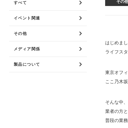
その
すべて
mottole
イベント関連
B to B SERVICE
SDGs
法人のお客様向けサービス
SDG
その他
はじめまし
メディア関係
ライフスタ
製品について
東京オフィ
ここ乃木坂
そんな中、
業者の方と
普段の業務