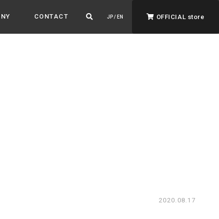
ANY
CONTACT
OFFICIAL store
JP / EN
ADVANTAGE&VISION
強みとビジョン
暮らし、イロドル
ト
2020.08.17