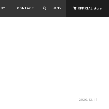
ANY
CONTACT
OFFICIAL store
JP / EN
ADVANTAGE&VISION
強みとビジョン
暮らし、イロドル
ト
2020.12.14