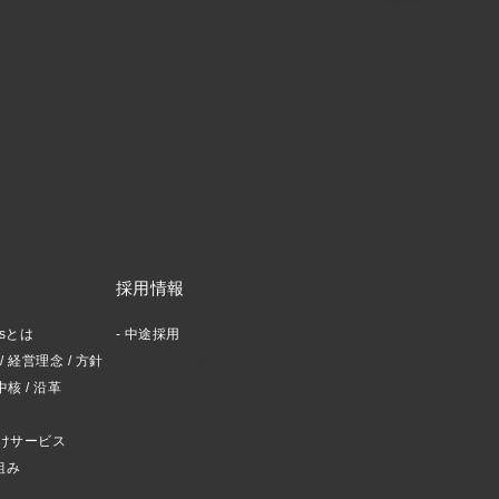
採用情報
ctsとは
中途採用
 経営理念 / 方針
スタッフブログ
中核 / 沿革
けサービス
組み