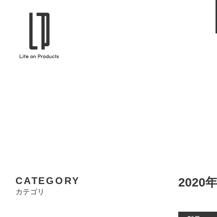
ブランドから選ぶ
企業情報TOPへ
Life on Products
mer
冷凍庫 / 掃除用品 / 加湿器 / ハンディ
ディフュ
ファン / ヒーター etc
ロマオイル
EVOOCH
RER
美顔器 / フェイススチーマー / ヘッド
イヤホン
スパ / EMS機器 etc
テリー /
JAVALO ELF
plu
ABOUT US
MESSA
シーリングファン / ペンダントライト
キッチン
Life on Productsについて
代表取
/ インテリアライト / 電球 etc
ン / ヒ
PRISMATE
Siff
CATEGORY
202
キッチン家電 / 加湿器 / ハンディファ
ハンモック
ン / ヒーター etc
カテゴリ
Onlili
TOU
陶器エコ加湿器 etc
美顔器 