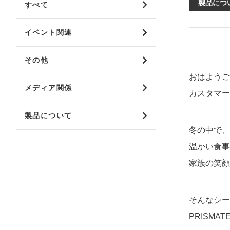
製品につ
すべて
mottole
イベント関連
B to B SERVICE
SDGs
法人のお客様向けサービス
SDG
その他
おはようご
メディア関係
カスタマー
製品について
冬の中で、
温かい食事
家族の笑顔
そんなシー
PRISM