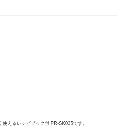
商品情報TOPへ
全商品一覧を見る
く使えるレシピブック付 PR-SK035です。