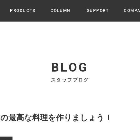
PRODUCTS
COLUMN
SUPPORT
COMP
カテゴリから選ぶ
家電
cyu
ーザー / ルームスプレー / ア
家事・生活雑貨
 etc
BLOG
UU
ルームフレグランス
 / スピーカー / モバイルバッ
スタッフブログ
 アダプター etc
ビューティー
s more
GE
PROFILE
家電 / 加湿器 / ハンディファ
デジタル雑貨
締役挨拶 / 経営理念 / 方針
会社概要 / 沿革
ーター etc
lus
ハンモック・ティピー・テン
0年の最高な料理を作りましょう！
 / ティピー / テント etc
ライト・シーリングファン
CHBeauty
バイク・アウトドア
/ 多機能ブラシ / ドライヤー