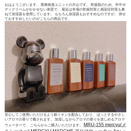
おはようございます、 業務推進ユニットの片山です。 乾燥肌のため、年中ボ
ディクリームがかかせない体質で、 最近は冬場の乾燥対策と感染症対策も兼
ねて加湿器を使用しています。 もちろん加湿器もおすすめなのですが、 併せ
ておすすめしたいのがこちらの商品です。
安心してご使用いただけるよう銀イオンを配合しており、 ほっとするやさし
いアロマの香りで癒されます。 加湿しながらアロマの香りを楽しめるアロマ
MRU-155 mercyu(メ
ウォーターで、 こちらからご購入いただけます。