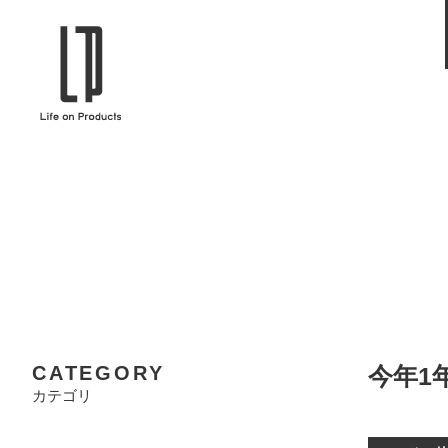
ブランドから選ぶ
企業情報TOPへ
Life on Products
mer
冷凍庫 / 掃除用品 / 加湿器 / ハンディ
ディフュ
ファン / ヒーター etc
ロマオイル
EVOOCH
RER
美顔器 / フェイススチーマー / ヘッド
イヤホン
スパ / EMS機器 etc
テリー /
JAVALO ELF
plu
ABOUT US
MESSA
シーリングファン / ペンダントライト
キッチン
Life on Productsについて
代表取
/ インテリアライト / 電球 etc
ン / ヒ
PRISMATE
Siff
CATEGORY
今年1
キッチン家電 / 加湿器 / ハンディファ
ハンモック
ン / ヒーター etc
カテゴリ
Onlili
TOU
陶器エコ加湿器 etc
美顔器 