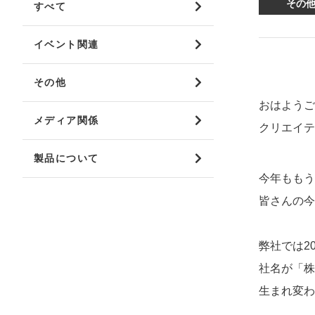
その
すべて
mottole
イベント関連
B to B SERVICE
SDGs
法人のお客様向けサービス
SDG
その他
おはようご
メディア関係
クリエイテ
製品について
今年ももう
皆さんの今
弊社では20
社名が「株
生まれ変わ