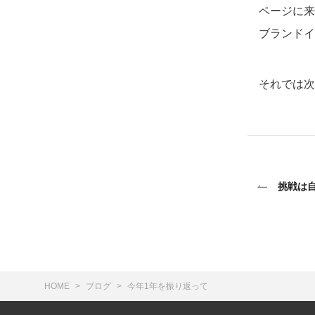
ページに来
ブランドイ
それでは次
挑戦は
HOME
ブログ
今年1年を振り返って