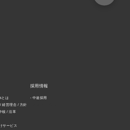
採用情報
ctsとは
中途採用
 経営理念 / 方針
スタッフブログ
中核 / 沿革
けサービス