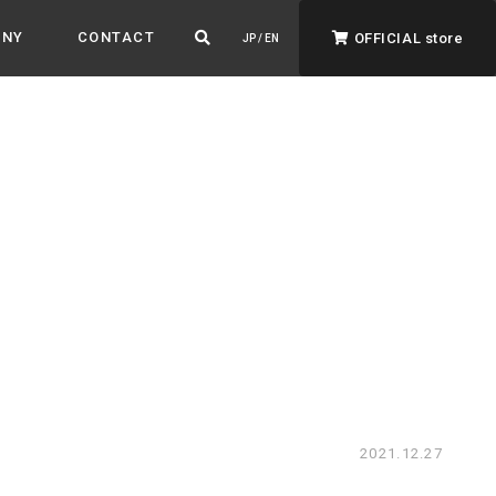
ANY
CONTACT
OFFICIAL store
JP / EN
ADVANTAGE&VISION
強みとビジョン
暮らし、イロドル
ト
2021.12.27