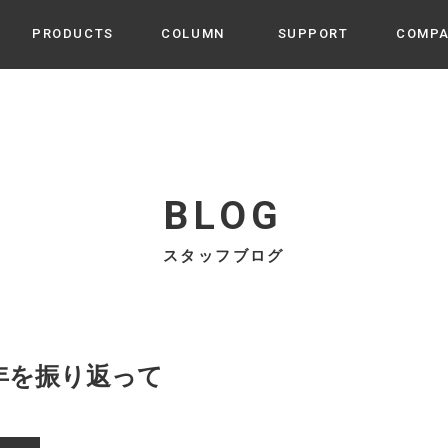
PRODUCTS
COLUMN
SUPPORT
COMP
カテゴリから選ぶ
家電
cyu
ーザー / ルームスプレー / ア
家事・生活雑貨
 etc
BLOG
UU
ルームフレグランス
 / スピーカー / モバイルバッ
スタッフブログ
 アダプター etc
ビューティー
s more
GE
PROFILE
家電 / 加湿器 / ハンディファ
デジタル雑貨
締役挨拶 / 経営理念 / 方針
会社概要 / 沿革
ーター etc
lus
ハンモック・ティピー・テン
年を振り返って
 / ティピー / テント etc
ライト・シーリングファン
CHBeauty
バイク・アウトドア
/ 多機能ブラシ / ドライヤー