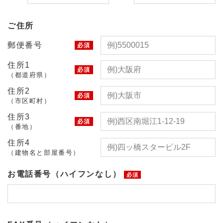
ご住所
郵便番号
必須
住所1
必須
（都道府県）
住所2
必須
（市区町村）
住所3
必須
（番地）
住所4
（建物名と部屋番号）
お電話番号（ハイフンなし）
必須