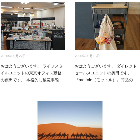
アクセサリー・消耗品
ブランド
sへの取り組み
2020年06月22日
2020年06月15日
おはようございます、 ライフスタ
おはようございます、 ダイレクト
イルユニットの東京オフィス勤務
セールスユニットの奥田です。
の薦田です。 本格的に緊急事態宣
『mottole（モットル）』商品の、
言が解除！！ 5…
「ネジ無…