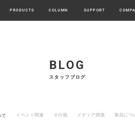
PRODUCTS
COLUMN
SUPPORT
COMP
カテゴリから選ぶ
家電
cyu
ーザー / ルームスプレー / ア
家事・生活雑貨
 etc
BLOG
UU
ルームフレグランス
 / スピーカー / モバイルバッ
スタッフブログ
 アダプター etc
ビューティー
s more
GE
PROFILE
家電 / 加湿器 / ハンディファ
デジタル雑貨
締役挨拶 / 経営理念 / 方針
会社概要 / 沿革
ーター etc
lus
ハンモック・ティピー・テン
 / ティピー / テント etc
イベント関連
その他
メディア関係
製品につ
べて
ライト・シーリングファン
CHBeauty
バイク・アウトドア
/ 多機能ブラシ / ドライヤー