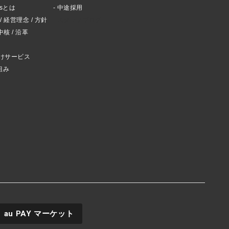
ctsとは
中途採用
 経営理念 / 方針
スタッフブログ
中核 / 沿革
けサービス
組み
au PAY
マーケット