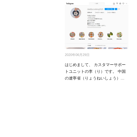
mottole
B to B SERVICE
SDGs
法人のお客様向けサービス
SDG
2020年06月29日
はじめまして、 カスタマーサポー
トユニットの李（り）です。 中国
の遼寧省（りょうねいしょう）出
身で、 母国語の…