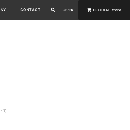
ANY
CONTACT
OFFICIAL store
JP / EN
ADVANTAGE&VISION
強みとビジョン
暮らし、イロドル
ト
いて