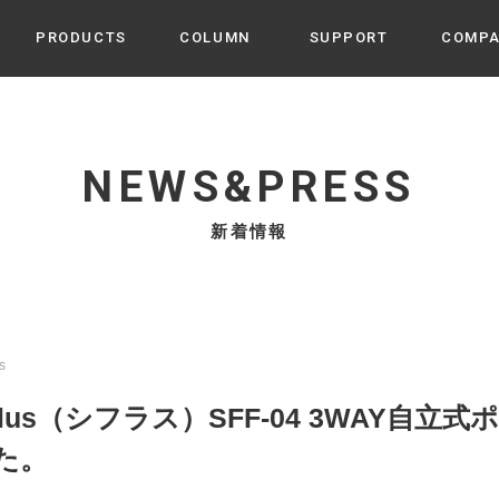
PRODUCTS
COLUMN
SUPPORT
COMP
カテゴリから選ぶ
家電
cyu
NEWS&PRESS
ーザー / ルームスプレー / ア
家事・生活雑貨
 etc
新着情報
UU
ルームフレグランス
 / スピーカー / モバイルバッ
 アダプター etc
ビューティー
s more
GE
PROFILE
家電 / 加湿器 / ハンディファ
デジタル雑貨
締役挨拶 / 経営理念 / 方針
会社概要 / 沿革
ーター etc
us
lus
ハンモック・ティピー・テン
Sifflus（シフラス）SFF-04 3WAY
 / ティピー / テント etc
ライト・シーリングファン
た。
CHBeauty
バイク・アウトドア
/ 多機能ブラシ / ドライヤー