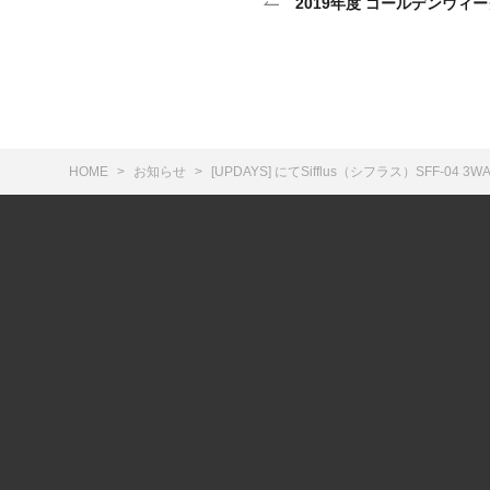
2019年度 ゴールデンウィ
HOME
お知らせ
[UPDAYS] にてSifflus（シフラス）SFF