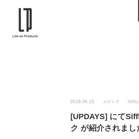
ブランドから選ぶ
企業情報TOPへ
Life on Products
mer
冷凍庫 / 掃除用品 / 加湿器 / ハンディ
ディフュ
ファン / ヒーター etc
ロマオイル
EVOOCH
RER
美顔器 / フェイススチーマー / ヘッド
イヤホン
スパ / EMS機器 etc
テリー /
JAVALO ELF
plu
ABOUT US
MESSA
シーリングファン / ペンダントライト
キッチン
Life on Productsについて
代表取
/ インテリアライト / 電球 etc
ン / ヒ
2019.04.15
メディア
Siffl
PRISMATE
Siff
[UPDAYS] にて
キッチン家電 / 加湿器 / ハンディファ
ハンモック
ン / ヒーター etc
ク が紹介されまし
Onlili
TOU
陶器エコ加湿器 etc
美顔器 