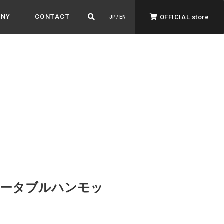
ANY
CONTACT
OFFICIAL store
JP / EN
ADVANTAGE&VISION
強みとビジョン
暮らし、イロドル
ト
自立式ポータブルハンモッ