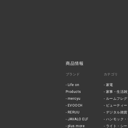
商品情報
ブランド
カテゴリ
Life on
家電
Products
家事・生活雑
mercyu
ルームフレグ
EVOOCH
ビューティー
RERUU
デジタル雑貨
JAVALO ELF
ハンモック・
plus more
ライト・シー