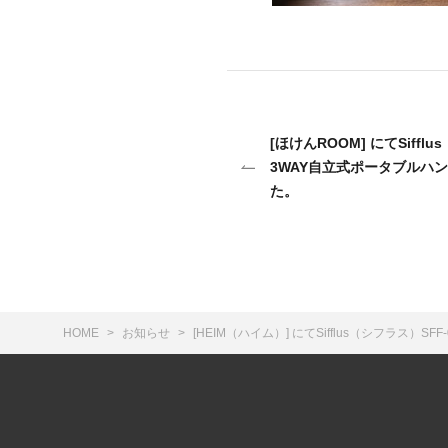
[ほけんROOM] にてSifflu
3WAY自立式ポータブルハ
た。
HOME
お知らせ
[HEIM（ハイム）] にてSifflus（シフラス）