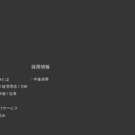
採用情報
ctsとは
中途採用
 経営理念 / 方針
スタッフブログ
中核 / 沿革
けサービス
組み