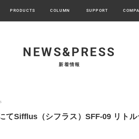
PRODUCTS
COLUMN
SUPPORT
COMP
カテゴリから選ぶ
家電
cyu
NEWS&PRESS
ーザー / ルームスプレー / ア
家事・生活雑貨
 etc
新着情報
UU
ルームフレグランス
 / スピーカー / モバイルバッ
 アダプター etc
ビューティー
s more
GE
PROFILE
家電 / 加湿器 / ハンディファ
デジタル雑貨
締役挨拶 / 経営理念 / 方針
会社概要 / 沿革
ーター etc
us
lus
ハンモック・ティピー・テン
 にてSifflus（シフラス）SFF-09 リ
 / ティピー / テント etc
ライト・シーリングファン
CHBeauty
バイク・アウトドア
/ 多機能ブラシ / ドライヤー