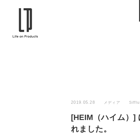
ブランドから選ぶ
企業情報TOPへ
Life on Products
mer
冷凍庫 / 掃除用品 / 加湿器 / ハンディ
ディフュ
ファン / ヒーター etc
ロマオイル
EVOOCH
RER
美顔器 / フェイススチーマー / ヘッド
イヤホン
スパ / EMS機器 etc
テリー /
JAVALO ELF
plu
ABOUT US
MESSA
シーリングファン / ペンダントライト
キッチン
Life on Productsについて
代表取
/ インテリアライト / 電球 etc
ン / ヒ
2019.05.28
メディア
Siffl
PRISMATE
Siff
[HEIM（ハイム）]
キッチン家電 / 加湿器 / ハンディファ
ハンモック
ン / ヒーター etc
れました。
Onlili
TOU
陶器エコ加湿器 etc
美顔器 