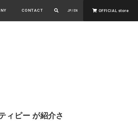
ANY
CONTACT
OFFICIAL store
JP / EN
ADVANTAGE&VISION
強みとビジョン
暮らし、イロドル
ト
トルティピー が紹介さ