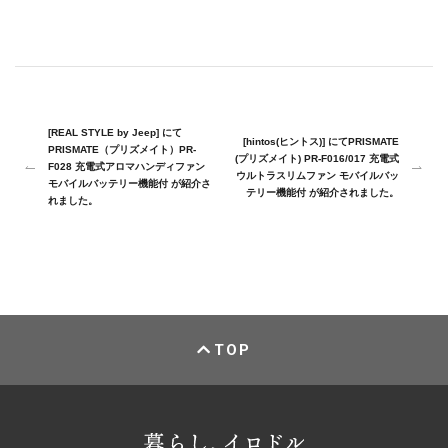
[REAL STYLE by Jeep] にて
[hintos(ヒントス)] にてPRISMATE
PRISMATE（プリズメイト）PR-
(プリズメイト) PR-F016/017 充電式
F028 充電式アロマハンディファン
ウルトラスリムファン モバイルバッ
モバイルバッテリー機能付 が紹介さ
テリー機能付 が紹介されました。
れました。
TOP