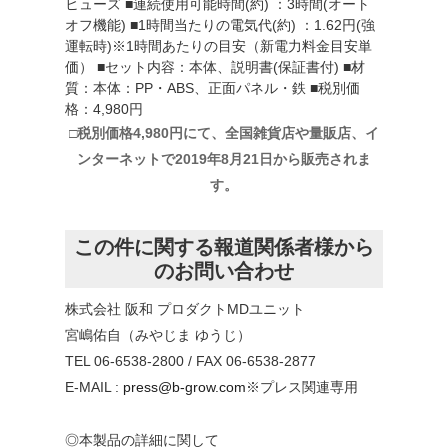
ヒューズ ■連続使用可能時間(約) ：3時間(オート
オフ機能) ■1時間当たりの電気代(約) ：1.62円(強
運転時)※1時間あたりの目安（新電力料金目安単
価） ■セット内容：本体、説明書(保証書付) ■材
質：本体：PP・ABS、正面パネル・鉄 ■税別価
格：4,980円
□税別価格4,980円にて、全国雑貨店や量販店、イ
ンターネットで2019年8月21日から販売されま
す。
この件に関する報道関係者様から
のお問い合わせ
株式会社 阪和 プロダクトMDユニット
宮嶋佑自（みやじま ゆうじ）
TEL 06-6538-2800 / FAX 06-6538-2877
E-MAIL :
press@b-grow.com
※プレス関連専用
◎本製品の詳細に関して