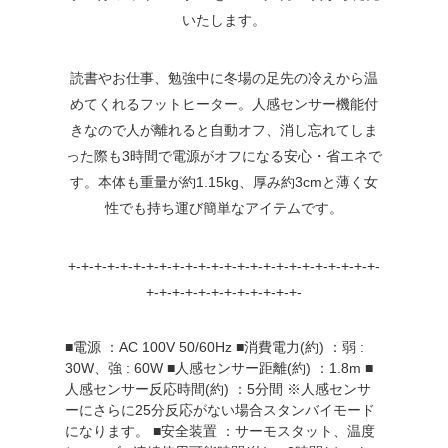
いたします。
読書やお仕事、勉強中に冬場の足先の冷えから温
めてくれるフットヒーター。人感センサー機能付
きなので人が離れると自動オフ、消し忘れてしま
った際も3時間で電源がオフになる安心・省エネで
す。本体も重量が約1.15kg、厚み約3cmと薄く女
性でも持ち運び簡単なアイテムです。
+-+-+-+-+-+-+-+-+-+-+-+-+-+-+-+-+-+-+-+-+-+-+-+-
+-+-+-+-+-+-+-+-+-+-+-+-
■電源 ：AC 100V 50/60Hz ■消費電力(約) ：弱 :
30W、強 : 60W ■人感センサー距離(約) ：1.8m ■
人感センサー反応時間(約) ：5分間 ※人感センサ
ーにさらに25分反応がない場合スタンバイモード
になります。 ■安全装置 ：サーモスタット、温度