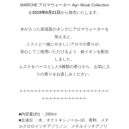
MARCHE アロマウォーター Ag+ Musk Collection
を
2019年8月21日
から発売いたします。
水が入った加湿器のタンクにアロマウォーターを
加えると、
ミストと一緒にやさしいアロマの香りが。
安心してご使用いただけるよう、銀イオンを配合
しました。
ムスクをベースとした5種類の香りから、お気に入
りの香りをお楽しみください。
+-+-+-+-+-+-+-+-+-+-+-+-+-+-+-+-+-+-+-+-+-+-+-+-
+-+-+-+-+-+-+-+-+-+-+-+-
■内容量(約) ：280ml
■主成分 ：水、オクトキシノール-10、香料、メチ
ルクロロイソチアゾリノン、メチルイソチアゾリ