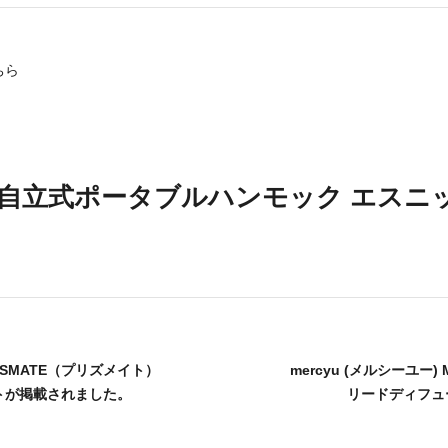
アクセサリー・消耗品
ちら
ブランド
sへの取り組み
3WAY自立式ポータブルハンモック エスニ
PRISMATE（プリズメイト）
mercyu (メルシーユー) MR
ポットが掲載されました。
リードディフュー