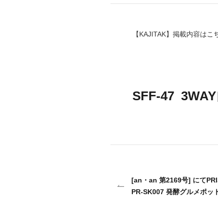
mottole
B to B SERVICE
SDGs
【
KAJITAK
】掲載内容は
こ
法人のお客様向けサービス
SDG
SFF-47 
[an・an 第2169号] にて
PR-SK007 発酵グルメ