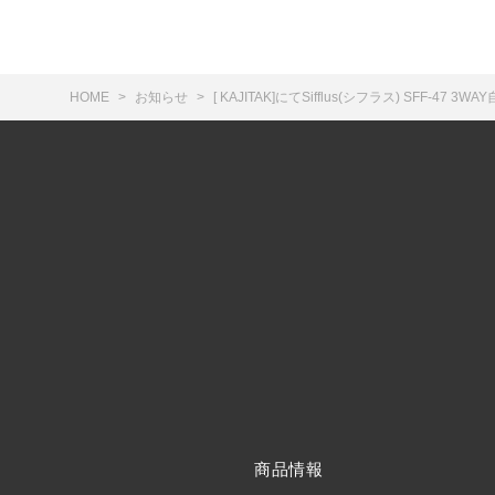
HOME
お知らせ
[ KAJITAK]にてSifflus(シフラス) SFF
商品情報