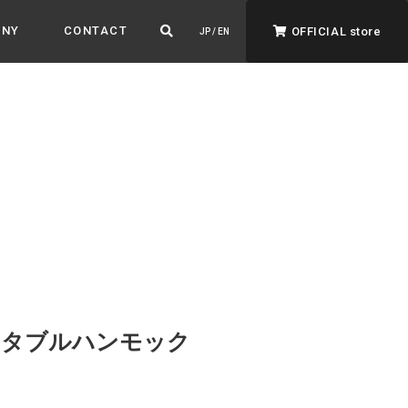
ANY
CONTACT
OFFICIAL store
JP / EN
ADVANTAGE&VISION
強みとビジョン
暮らし、イロドル
ト
立式ポータブルハンモック