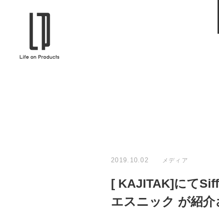
ブランドから選ぶ
企業情報TOPへ
Life on Products
mer
冷凍庫 / 掃除用品 / 加湿器 / ハンディ
ディフュ
ファン / ヒーター etc
ロマオイル
EVOOCH
RER
美顔器 / フェイススチーマー / ヘッド
イヤホン
スパ / EMS機器 etc
テリー /
JAVALO ELF
plu
ABOUT US
MESSA
シーリングファン / ペンダントライト
キッチン
Life on Productsについて
代表取
/ インテリアライト / 電球 etc
ン / ヒ
2019.10.02
メディア
PRISMATE
Siff
[ KAJITAK]にて
キッチン家電 / 加湿器 / ハンディファ
ハンモック
ン / ヒーター etc
エスニック が紹介
Onlili
TOU
陶器エコ加湿器 etc
美顔器 