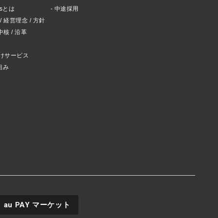
ctsとは
中途採用
 経営理念 / 方針
スタッフブログ
中核 / 沿革
けサービス
組み
au PAY
マーケット