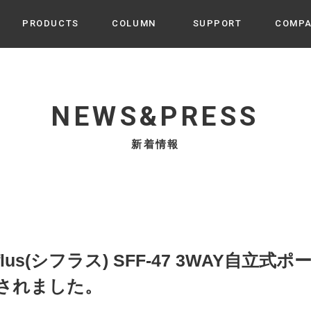
PRODUCTS
COLUMN
SUPPORT
COMP
カテゴリから選ぶ
家電
cyu
NEWS&PRESS
ーザー / ルームスプレー / ア
家事・生活雑貨
 etc
新着情報
UU
ルームフレグランス
 / スピーカー / モバイルバッ
 アダプター etc
ビューティー
s more
GE
PROFILE
家電 / 加湿器 / ハンディファ
デジタル雑貨
締役挨拶 / 経営理念 / 方針
会社概要 / 沿革
ーター etc
lus
ハンモック・ティピー・テン
Sifflus(シフラス) SFF-47 3WAY自
 / ティピー / テント etc
ライト・シーリングファン
されました。
CHBeauty
バイク・アウトドア
/ 多機能ブラシ / ドライヤー