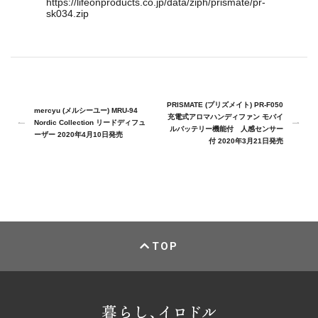
https://lifeonproducts.co.jp/data/ziph/prismate/pr-
sk034.zip
PRISMATE (プリズメイト) PR-F050
mercyu (メルシーユー) MRU-94
充電式アロマハンディファン モバイ
Nordic Collection リードディフュ
ルバッテリー機能付 人感センサー
ーザー 2020年4月10日発売
付 2020年3月21日発売
TOP