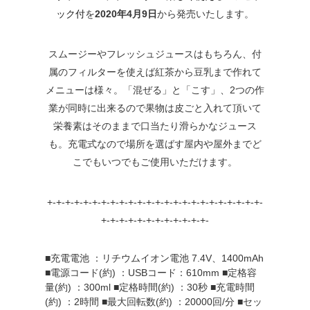
ック付
を
2020年4月9日
から発売いたします。
スムージーやフレッシュジュースはもちろん、付
属のフィルターを使えば紅茶から豆乳まで作れて
メニューは様々。「混ぜる」と「こす」、2つの作
業が同時に出来るので果物は皮ごと入れて頂いて
栄養素はそのままで口当たり滑らかなジュース
も。充電式なので場所を選ばす屋内や屋外までど
こでもいつでもご使用いただけます。
+-+-+-+-+-+-+-+-+-+-+-+-+-+-+-+-+-+-+-+-+-+-+-+-
+-+-+-+-+-+-+-+-+-+-+-+-
■充電電池 ：リチウムイオン電池 7.4V、1400mAh
■電源コード(約) ：USBコード：610mm ■定格容
量(約) ：300ml ■定格時間(約) ：30秒 ■充電時間
(約) ：2時間 ■最大回転数(約) ：20000回/分 ■セッ