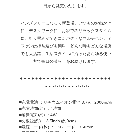
日
から発売いたします。
ハンズフリーになって新登場。いつものお出かけ
に、デスクワークに、お家でのリラックスタイム
に。折り畳みができコンパクトなマルチハンディ
ファンは持ち運びも簡単、どんな時もどんな場所
でも大活躍。生活スタイルに沿ったあらゆる使い
方で毎日の暮らしをお助けします。
+-+-+-+-+-+-+-+-+-+-+-+-+-+-+-+-+-+-+-+-+-+-+-+-
+-+-+-+-+-+-+-+-+-+-+-+-
■充電電池 ：リチウムイオン電池 3.7V、2000mAh
■充電時間(約) ：4時間
■消費電力(約) ：4W
■羽根径(約) ：3.5inch (約9cm)
■電源コード(約) ：USBコード：750mm