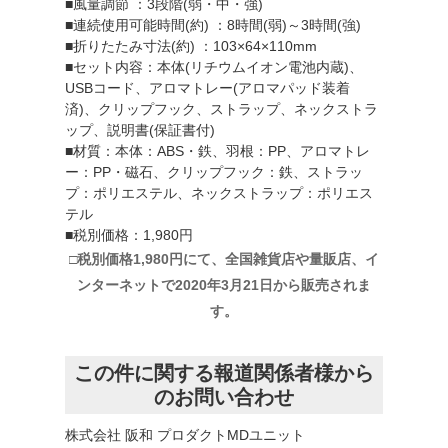
■風量調節 ：3段階(弱・中・強)
■連続使用可能時間(約) ：8時間(弱)～3時間(強)
■折りたたみ寸法(約) ：103×64×110mm
■セット内容：本体(リチウムイオン電池内蔵)、
USBコード、アロマトレー(アロマパッド装着
済)、クリップフック、ストラップ、ネックストラ
ップ、説明書(保証書付)
■材質：本体：ABS・鉄、羽根：PP、アロマトレ
ー：PP・磁石、クリップフック：鉄、ストラッ
プ：ポリエステル、ネックストラップ：ポリエス
テル
■税別価格：1,980円
□税別価格1,980円にて、全国雑貨店や量販店、イ
ンターネットで2020年3月21日から販売されま
す。
この件に関する報道関係者様から
のお問い合わせ
株式会社 阪和 プロダクトMDユニット