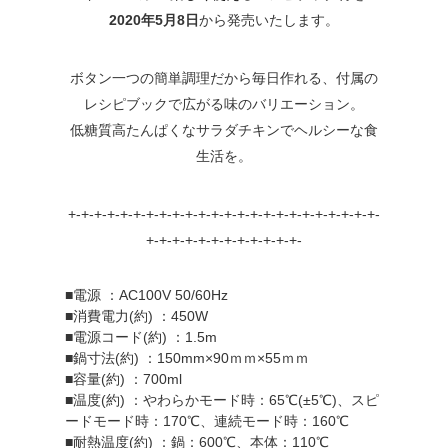
2020年5月8日
から発売いたします。
ボタン一つの簡単調理だから毎日作れる、付属の
レシピブックで広がる味のバリエーション。
低糖質高たんぱくなサラダチキンでヘルシーな食
生活を。
+-+-+-+-+-+-+-+-+-+-+-+-+-+-+-+-+-+-+-+-+-+-+-+-
+-+-+-+-+-+-+-+-+-+-+-+-
■電源 ：AC100V 50/60Hz
■消費電力(約) ：450W
■電源コード(約) ：1.5m
■鍋寸法(約) ：150mm×90ｍｍ×55ｍｍ
■容量(約) ：700ml
■温度(約) ：やわらかモード時：65℃(±5℃)、スピ
ードモード時：170℃、連続モード時：160℃
■耐熱温度(約) ：鍋：600℃、本体：110℃