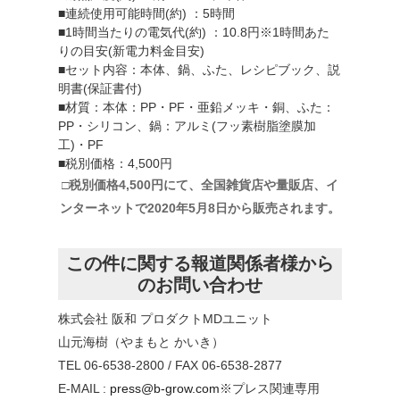
■連続使用可能時間(約) ：5時間
■1時間当たりの電気代(約) ：10.8円※1時間あた
りの目安(新電力料金目安)
■セット内容：本体、鍋、ふた、レシピブック、説
明書(保証書付)
■材質：本体：PP・PF・亜鉛メッキ・銅、ふた：
PP・シリコン、鍋：アルミ(フッ素樹脂塗膜加
工)・PF
■税別価格：4,500円
□税別価格4,500円にて、全国雑貨店や量販店、イ
ンターネットで2020年5月8日から販売されます。
この件に関する報道関係者様から
のお問い合わせ
株式会社 阪和 プロダクトMDユニット
山元海樹（やまもと かいき）
TEL 06-6538-2800 / FAX 06-6538-2877
E-MAIL :
press@b-grow.com
※プレス関連専用