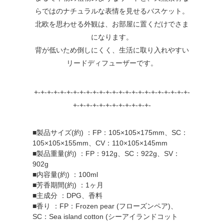
らではのナチュラルな表情を見せるバスケット。
北欧を思わせる外観は、お部屋に置くだけでさま
になります。
背が低いため倒しにくく、生活に取り入れやすい
リードディフューザーです。
+-+-+-+-+-+-+-+-+-+-+-+-+-+-+-+-+-+-+-+-+-+-+-+-
+-+-+-+-+-+-+-+-+-+-+-+-
■製品サイズ(約) ：FP：105×105×175mm、SC：
105×105×155mm、CV：110×105×145mm
■製品重量(約) ：FP：912g、SC：922g、SV：
902g
■内容量(約) ：100ml
■芳香期間(約) ：1ヶ月
■主成分 ：DPG、香料
■香り ：FP：Frozen pear (フローズンペア)、
SC：Sea island cotton (シーアイランドコット