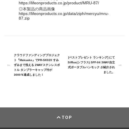
https://lifeonproducts.co.jp/product/MRU-87/
◎本製品の商品画像
https://lifeonproducts.co.jp/data/ziph/mercyu/mru-
87.zip
クラウドファンディングプロジェク
[ベストプレゼント ランキング] にて
ト『Makuake』でPR-SK020 すみ
Sifflus(シフラス) SFF-04 3WAY自立
ずみまで洗える 2WAYステンレスボ
式ポータブルハンモック が紹介され
トル タンブラーキャップ付が
ました。
3000％達成しました！
TOP