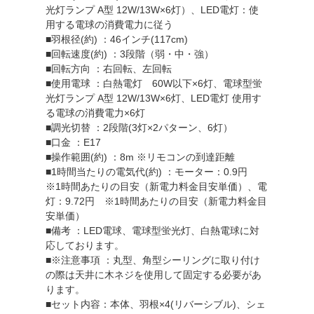
光灯ランプ A型 12W/13W×6灯）、LED電灯：使
用する電球の消費電力に従う
■羽根径(約) ：46インチ(117cm)
■回転速度(約) ：3段階（弱・中・強）
■回転方向 ：右回転、左回転
■使用電球 ：白熱電灯 60W以下×6灯、電球型蛍
光灯ランプ A型 12W/13W×6灯、LED電灯 使用す
る電球の消費電力×6灯
■調光切替 ：2段階(3灯×2パターン、6灯）
■口金 ：E17
■操作範囲(約) ：8m ※リモコンの到達距離
■1時間当たりの電気代(約) ：モーター：0.9円
※1時間あたりの目安（新電力料金目安単価）、電
灯：9.72円 ※1時間あたりの目安（新電力料金目
安単価）
■備考 ：LED電球、電球型蛍光灯、白熱電球に対
応しております。
■※注意事項 ：丸型、角型シーリングに取り付け
の際は天井に木ネジを使用して固定する必要があ
ります。
■セット内容：本体、羽根×4(リバーシブル)、シェ