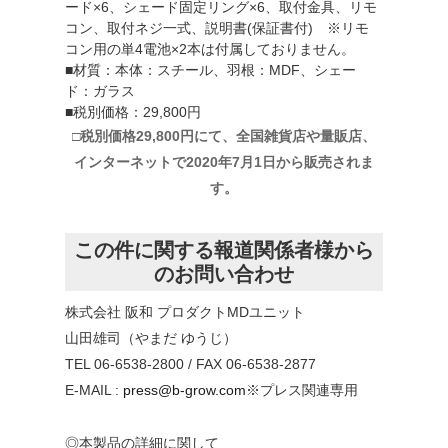
ード×6、シェード固定リング×6、取付金具、リモ
コン、取付ネジ一式、説明書(保証書付) ※リモ
コン用の単4電池×2本は付属しておりません。
■材質：本体：スチール、羽根：MDF、シェー
ド：ガラス
■税別価格：29,800円
□税別価格29,800円にて、全国雑貨店や量販店、
インターネットで2020年7月1日から販売されま
す。
この件に関する報道関係者様から
のお問い合わせ
株式会社 阪和 プロダクトMDユニット
山田雄司（やまだ ゆうじ）
TEL 06-6538-2800 / FAX 06-6538-2877
E-MAIL :
press@b-grow.com
※プレス関連専用
◎本製品の詳細に関して