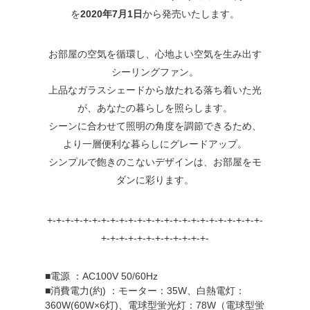
を
2020年7月1日
から発売いたします。
お部屋の空気を循環し、心地よい空気を生み出す
シーリングファン。
上品なガラスシェードから放たれる落ち着いた光
が、あなたの暮らしを照らします。
シーンに合わせて照明の角度を調節できるため、
より一層便利な暮らしにグレードアップ。
シンプルで飽きのこないデザインは、お部屋をモ
ダンに彩ります。
+-+-+-+-+-+-+-+-+-+-+-+-+-+-+-+-+-+-+-+-+-+-+-+-
+-+-+-+-+-+-+-+-+-+-+-+-
■電源 ：AC100V 50/60Hz
■消費電力(約) ：モーター：35W、白熱電灯：
360W(60W×6灯)、電球型蛍光灯：78W（電球型蛍