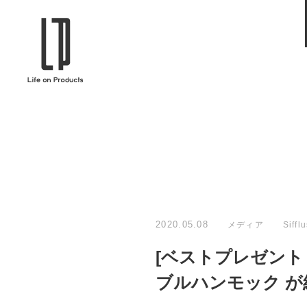
ブランドから選ぶ
企業情報TOPへ
Life on Products
mer
冷凍庫 / 掃除用品 / 加湿器 / ハンディ
ディフュ
ファン / ヒーター etc
ロマオイル
EVOOCH
RER
美顔器 / フェイススチーマー / ヘッド
イヤホン
スパ / EMS機器 etc
テリー /
JAVALO ELF
plu
ABOUT US
MESSA
シーリングファン / ペンダントライト
キッチン
Life on Productsについて
代表取
/ インテリアライト / 電球 etc
ン / ヒ
2020.05.08
メディア
Siffl
PRISMATE
Siff
[ベストプレゼント ガイ
キッチン家電 / 加湿器 / ハンディファ
ハンモック
ン / ヒーター etc
ブルハンモック 
Onlili
TOU
陶器エコ加湿器 etc
美顔器 