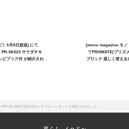
）5月8日放送] にて
[mono magazine モ
PR-SK023 サラダチキ
てPRISMATE(プリズ
シピブック付 が紹介され
ブロック 楽しく使え
ラス) SFF-04 3WAY自立式ポータブルハンモック が紹介されました。