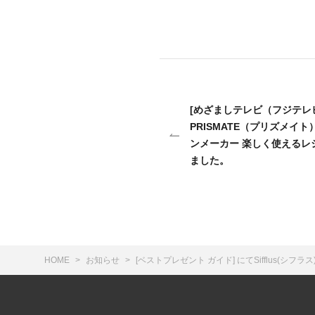
[めざましテレビ（フジテレビ
PRISMATE（プリズメイト）
ンメーカー 楽しく使えるレ
ました。
HOME
お知らせ
[ベストプレゼント ガイド] にてSifflus(シフ