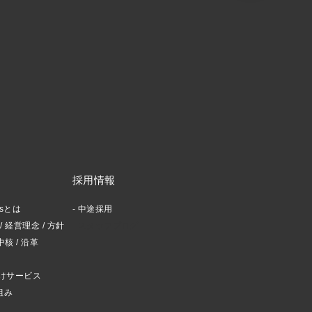
採用情報
ctsとは
中途採用
 経営理念 / 方針
スタッフブログ
中核 / 沿革
けサービス
組み