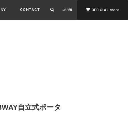
ANY
CONTACT
OFFICIAL store
JP / EN
ADVANTAGE&VISION
強みとビジョン
暮らし、イロドル
ト
4 3WAY自立式ポータ