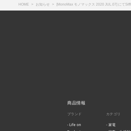
HOME
お知らせ
[MonoMax モノマックス 2020 JUL.07] に
商品情報
ブランド
カテゴリ
Life on
家電