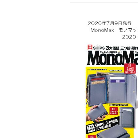
mottole
B to B SERVICE
SDGs
法人のお客様向けサービス
SDG