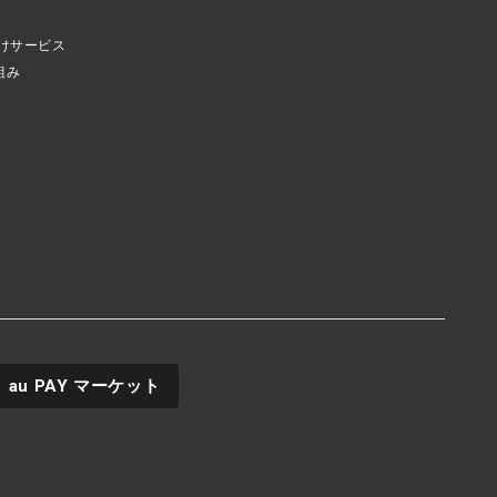
けサービス
組み
au PAY
マーケット