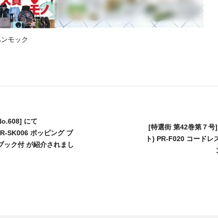
ハンモック
 No.608] にて
[特選街 第42巻第７号]
PR-SK006 ポッピング ブ
ト) PR-F020 コー
ブック付 が紹介されまし