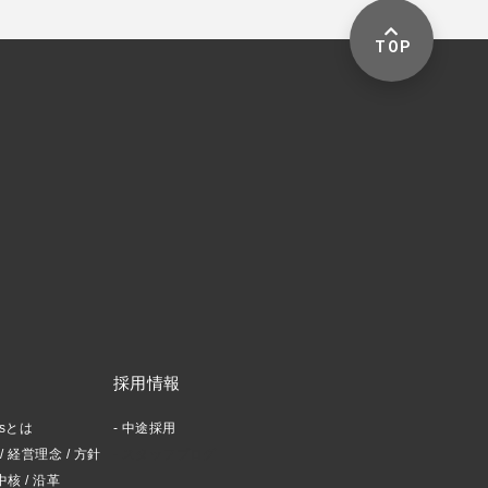
TOP
採用情報
ctsとは
中途採用
 経営理念 / 方針
スタッフブログ
中核 / 沿革