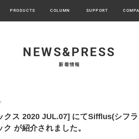
PRODUCTS
COLUMN
SUPPORT
COMP
カテゴリから選ぶ
家電
cyu
NEWS&PRESS
ーザー / ルームスプレー / ア
家事・生活雑貨
 etc
新着情報
UU
ルームフレグランス
 / スピーカー / モバイルバッ
 アダプター etc
ビューティー
s more
GE
PROFILE
家電 / 加湿器 / ハンディファ
デジタル雑貨
締役挨拶 / 経営理念 / 方針
会社概要 / 沿革
ーター etc
us
lus
ハンモック・ティピー・テン
クス 2020 JUL.07] にてSifflus(シフラ
 / ティピー / テント etc
ライト・シーリングファン
ック が紹介されました。
CHBeauty
バイク・アウトドア
/ 多機能ブラシ / ドライヤー