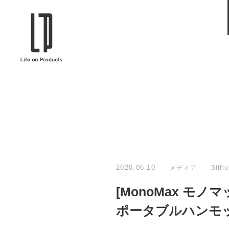
ブランドから選ぶ
企業情報TOPへ
Life on Products
mer
冷凍庫 / 掃除用品 / 加湿器 / ハンディ
ディフュ
ファン / ヒーター etc
ロマオイル
EVOOCH
RER
美顔器 / フェイススチーマー / ヘッド
イヤホン
スパ / EMS機器 etc
テリー /
JAVALO ELF
plu
ABOUT US
MESSA
シーリングファン / ペンダントライト
キッチン
Life on Productsについて
代表取
/ インテリアライト / 電球 etc
ン / ヒ
2020.06.10
メディア
Siffl
PRISMATE
Siff
[MonoMax モノマッ
キッチン家電 / 加湿器 / ハンディファ
ハンモック
ン / ヒーター etc
ポータブルハンモ
Onlili
TOU
陶器エコ加湿器 etc
美顔器 