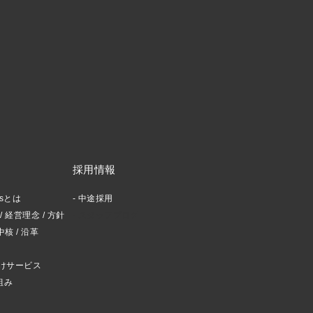
採用情報
ctsとは
中途採用
 経営理念 / 方針
スタッフブログ
中核 / 沿革
けサービス
組み