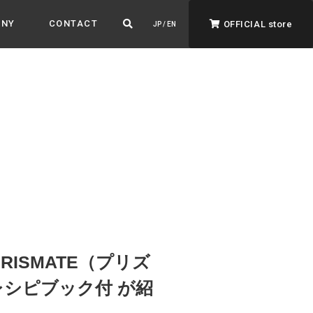
ANY
CONTACT
OFFICIAL store
JP / EN
ADVANTAGE&VISION
強みとビジョン
暮らし、イロドル
ト
ISMATE（プリズ
レシピブック付 が紹