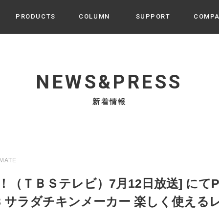
PRODUCTS
COLUMN
SUPPORT
COMP
カテゴリから選ぶ
家電
cyu
NEWS&PRESS
ーザー / ルームスプレー / ア
家事・生活雑貨
 etc
新着情報
UU
ルームフレグランス
 / スピーカー / モバイルバッ
 アダプター etc
ビューティー
s more
GE
PROFILE
家電 / 加湿器 / ハンディファ
デジタル雑貨
締役挨拶 / 経営理念 / 方針
会社概要 / 沿革
ーター etc
MATE
lus
ハンモック・ティピー・テン
（ＴＢＳテレビ）7月12日放送] にてPR
 / ティピー / テント etc
ライト・シーリングファン
023 サラダチキンメーカー 楽しく使える
CHBeauty
バイク・アウトドア
/ 多機能ブラシ / ドライヤー