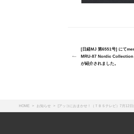
[日経MJ 第6551号] にてm
MRU-87 Nordic Colle
が紹介されました。
HOME
お知らせ
[アッコにおまかせ！（ＴＢＳテレビ）7月12日放