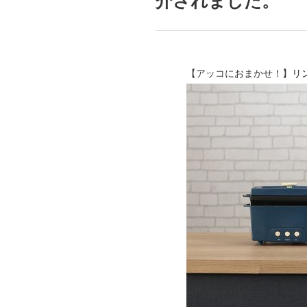
介されました。
mottole
B to B SERVICE
SDGs
法人のお客様向けサービス
SDG
【アッコにおまかせ！】
リ