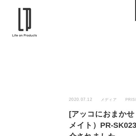
ブランドから選ぶ
企業情報TOPへ
Life on Products
mer
冷凍庫 / 掃除用品 / 加湿器 / ハンディ
ディフュ
ファン / ヒーター etc
ロマオイル
EVOOCH
RER
美顔器 / フェイススチーマー / ヘッド
イヤホン
スパ / EMS機器 etc
テリー /
JAVALO ELF
plu
ABOUT US
MESSA
シーリングファン / ペンダントライト
キッチン
Life on Productsについて
代表取
/ インテリアライト / 電球 etc
ン / ヒ
2020.07.12
メディア
PRIS
PRISMATE
Siff
[アッコにおまかせ！
キッチン家電 / 加湿器 / ハンディファ
ハンモック
ン / ヒーター etc
メイト）PR-SK
Onlili
TOU
陶器エコ加湿器 etc
美顔器 